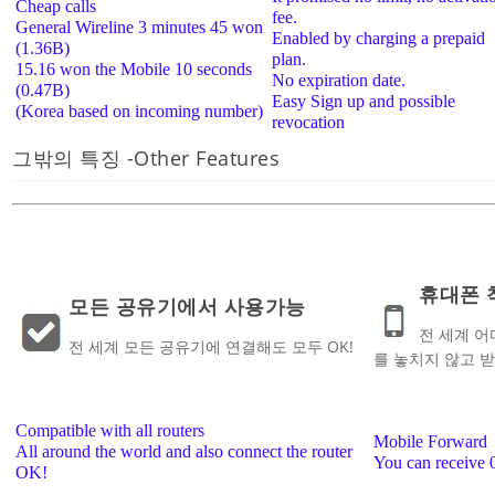
Cheap calls
fee.
General Wireline 3 minutes 45 won
Enabled by charging a prepaid
(1.36B)
plan.
15.16 won the Mobile 10 seconds
No expiration date.
(0.47B)
Easy Sign up and possible
(Korea based on incoming number)
revocation
그밖의 특징 -
Other Features
휴대폰 
모든 공유기에서 사용가능
전 세계 어
전 세계 모든 공유기에 연결해도 모두 OK!
를 놓치지 않고 받
Compatible with all routers
Mobile Forward
All around the world and also connect the router
You can receive 
OK!