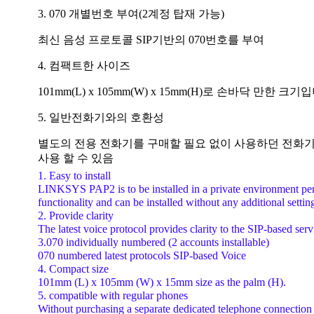
3. 070 개별번호 부여(2계정 탑재 가능)
최신 음성 프로토콜 SIP기반의 070번호를 부여
4. 컴팩트한 사이즈
101mm(L) x 105mm(W) x 15mm(H)로 손바닥 만한 크기
5. 일반전화기와의 호환성
별도의 전용 전화기를 구매할 필요 없이 사용하던 전화
사용 할 수 있음
1. Easy to install
LINKSYS PAP2 is to be installed in a private environment pe
functionality and can be installed without any additional settin
2. Provide clarity
The latest voice protocol provides clarity to the SIP-based serv
3.070 individually numbered (2 accounts installable)
070 numbered latest protocols SIP-based Voice
4. Compact size
101mm (L) x 105mm (W) x 15mm size as the palm (H).
5. compatible with regular phones
Without purchasing a separate dedicated telephone connection