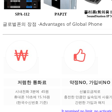
폴리콤(회의용 I
SPA-112
PAP2T
SoundStation IP 
글로벌폰의 장점 -
Advantages of Global Phone
저렴한 통화료
약정NO, 가입비NO
시내전화 3분에 45원
선불요금제로
휴대폰 10초에 15.16원
충전한 만큼만 실속있게 사용
(한국수신번호 기준)
간편한 가입과 해지
It promised no limit, no activati