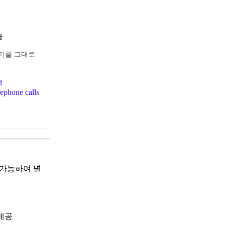
능
기를 그대로
d
lephone calls
치가능하여 별
제공