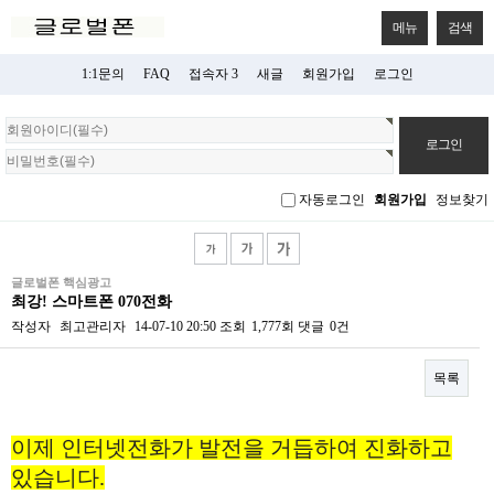
메뉴
검색
1:1문의
FAQ
접속자 3
새글
회원가입
로그인
회
원
로
그
자동로그인
회원가입
정보찾기
인
글로벌폰 핵심광고
최강! 스마트폰 070전화
작성자
최고관리자
14-07-10 20:50
조회
1,777회
댓글
0건
목록
본문
이제 인터넷전화가 발전을 거듭하여 진화하고
있습니다.