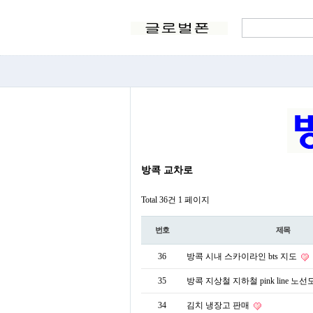
방콕 교차로
Total 36건
1 페이지
번호
제목
36
방콕 시내 스카이라인 bts 지도
35
방콕 지상철 지하철 pink line 노선
34
김치 냉장고 판매