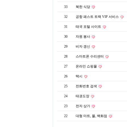
33
북한 식당
32
공항 패스트 트랙 VIP 서비스
31
태국 포털 사이트
30
자원 봉사
29
비자 갱신
28
스마트폰 수리센터
27
온라인 쇼핑몰
26
택시
25
전화번호 검색
24
태권도장
23
전자 상가
22
대형 마트, 몰, 백화점