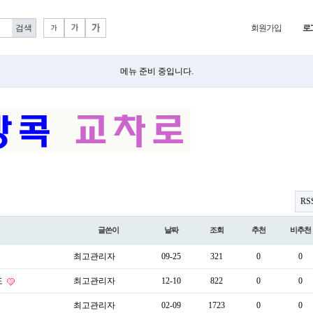
회원가입
로
메뉴 준비 중입니다.
RS
글쓴이
날짜
조회
추천
비추천
최고관리자
09-25
321
0
0
도
최고관리자
12-10
822
0
0
최고관리자
02-09
1723
0
0