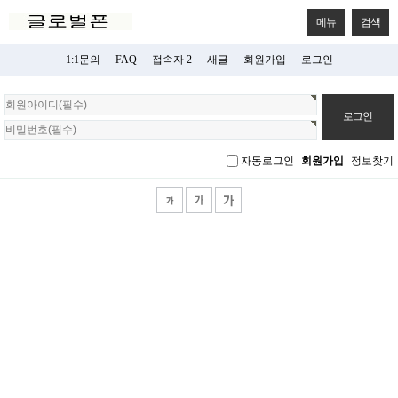
메뉴
검색
1:1문의
FAQ
접속자 2
새글
회원가입
로그인
회
원
로
그
자동로그인
회원가입
정보찾기
인