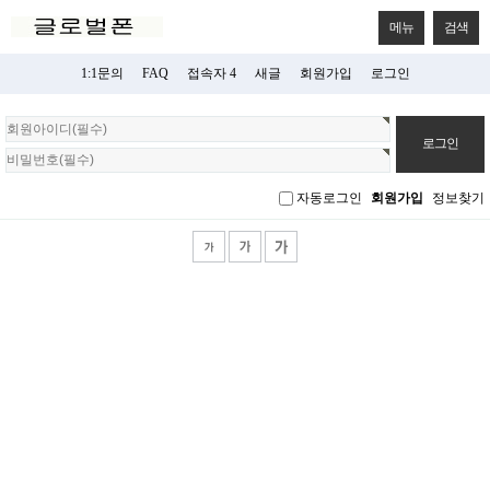
메뉴
검색
1:1문의
FAQ
접속자 4
새글
회원가입
로그인
회
원
로
그
자동로그인
회원가입
정보찾기
인