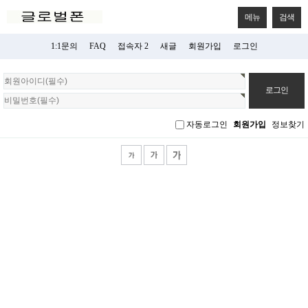
메뉴
검색
1:1문의
FAQ
접속자 2
새글
회원가입
로그인
회
원
로
그
자동로그인
회원가입
정보찾기
인