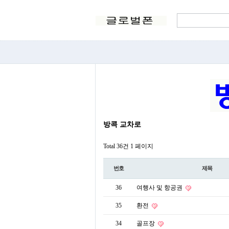
방콕 교차로
Total 36건
1 페이지
번호
제목
36
여행사 및 항공권
35
환전
34
골프장