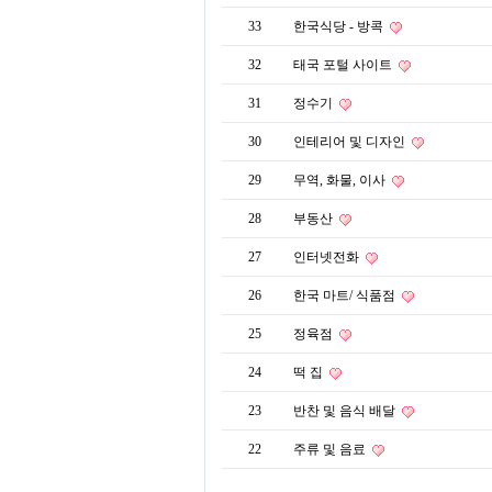
33
한국식당 - 방콕
32
태국 포털 사이트
31
정수기
30
인테리어 및 디자인
29
무역, 화물, 이사
28
부동산
27
인터넷전화
26
한국 마트/ 식품점
25
정육점
24
떡 집
23
반찬 및 음식 배달
22
주류 및 음료