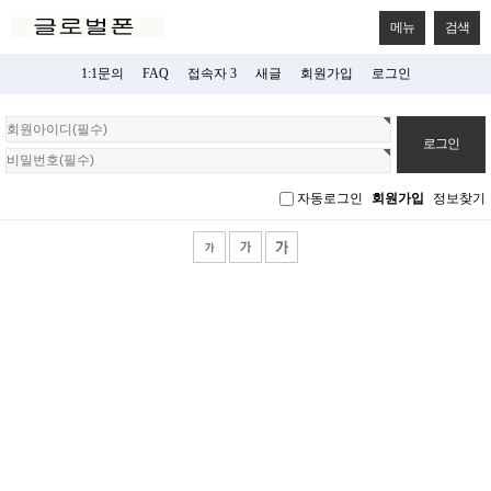
메뉴
검색
1:1문의
FAQ
접속자 3
새글
회원가입
로그인
회
원
로
그
자동로그인
회원가입
정보찾기
인