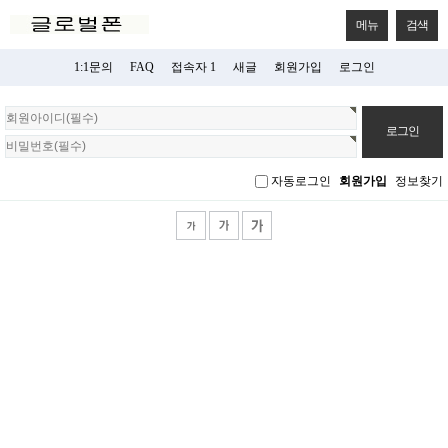
메뉴
검색
1:1문의
FAQ
접속자 1
새글
회원가입
로그인
회
원
로
그
자동로그인
회원가입
정보찾기
인