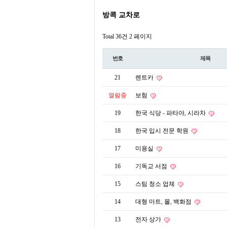
방콕 교차로
Total 36건
2 페이지
번호
제목
21
렌트카
열람중
보험
19
한국 식당 - 파타야, 시라차
18
한국 입시 전문 학원
17
미용실
16
기독교 서점
15
스팀 청소 업체
14
대형 마트, 몰, 백화점
13
전자 상가