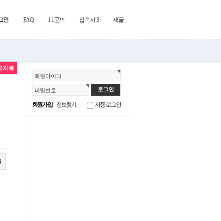
그인
FAQ
1:1문의
접속자 3
새글
교차로
회원아이디
비밀번호
회원가입
정보찾기
자동로그인
록