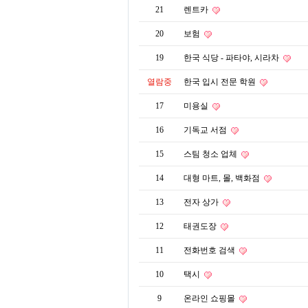
21
렌트카
20
보험
19
한국 식당 - 파타야, 시라차
열람중
한국 입시 전문 학원
17
미용실
16
기독교 서점
15
스팀 청소 업체
14
대형 마트, 몰, 백화점
13
전자 상가
12
태권도장
11
전화번호 검색
10
택시
9
온라인 쇼핑몰