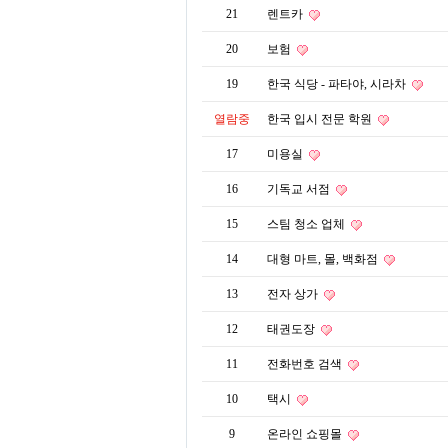
21
렌트카
20
보험
19
한국 식당 - 파타야, 시라차
열람중
한국 입시 전문 학원
17
미용실
16
기독교 서점
15
스팀 청소 업체
14
대형 마트, 몰, 백화점
13
전자 상가
12
태권도장
11
전화번호 검색
10
택시
9
온라인 쇼핑몰