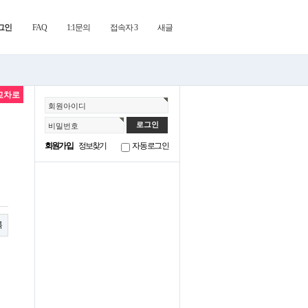
그인
FAQ
1:1문의
접속자 3
새글
교차로
회원아이디
비밀번호
회원가입
정보찾기
자동로그인
록