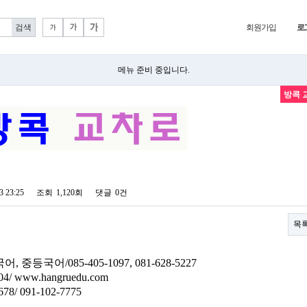
회원가입
로
메뉴 준비 중입니다.
방콕 
3 23:25
조회
1,120회
댓글
0건
목
, 중등국어/085-405-1097, 081-628-5227
/ www.hangruedu.com
/ 091-102-7775