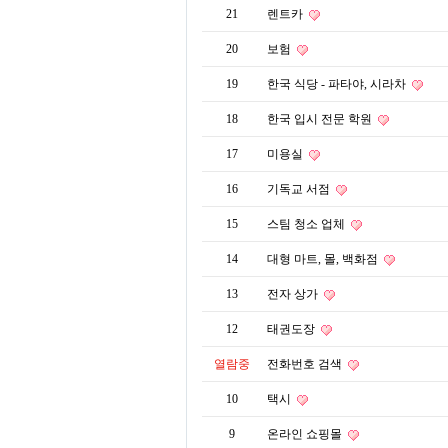
21
렌트카
20
보험
19
한국 식당 - 파타야, 시라차
18
한국 입시 전문 학원
17
미용실
16
기독교 서점
15
스팀 청소 업체
14
대형 마트, 몰, 백화점
13
전자 상가
12
태권도장
열람중
전화번호 검색
10
택시
9
온라인 쇼핑몰