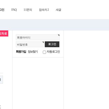
그인
FAQ
1:1문의
접속자 2
새글
교차로
회원아이디
비밀번호
회원가입
정보찾기
자동로그인
록
호