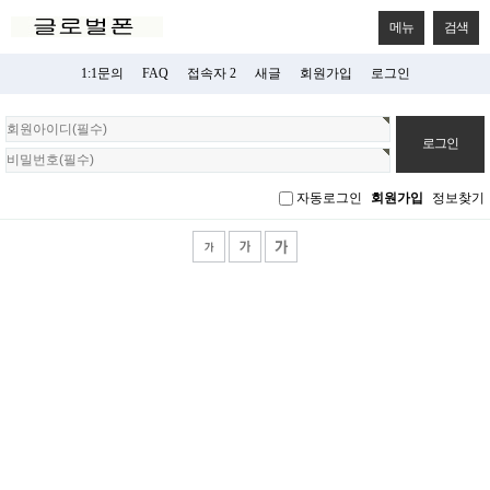
메뉴
검색
1:1문의
FAQ
접속자 2
새글
회원가입
로그인
회
원
로
그
자동로그인
회원가입
정보찾기
인