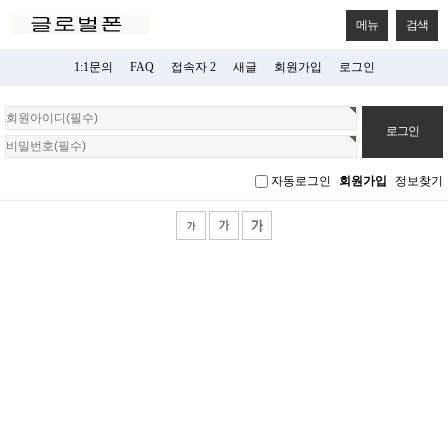
메뉴
검색
1:1문의
FAQ
접속자 2
새글
회원가입
로그인
회
원
로
그
자동로그인
회원가입
정보찾기
인