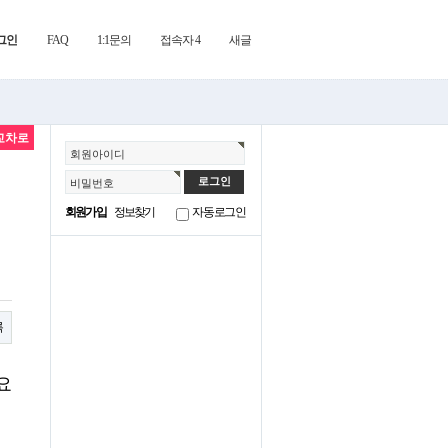
그인
FAQ
1:1문의
접속자 4
새글
교차로
회원아이디
비밀번호
회원가입
정보찾기
자동로그인
록
요