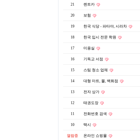
21
렌트카
20
보험
19
한국 식당 - 파타야, 시라차
18
한국 입시 전문 학원
17
미용실
16
기독교 서점
15
스팀 청소 업체
14
대형 마트, 몰, 백화점
13
전자 상가
12
태권도장
11
전화번호 검색
10
택시
열람중
온라인 쇼핑몰