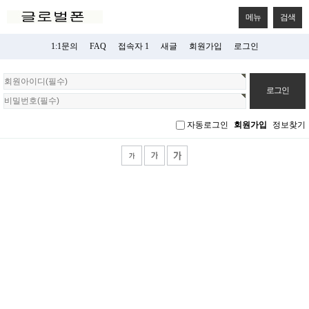
메뉴
검색
1:1문의
FAQ
접속자 1
새글
회원가입
로그인
회
원
로
그
자동로그인
회원가입
정보찾기
인