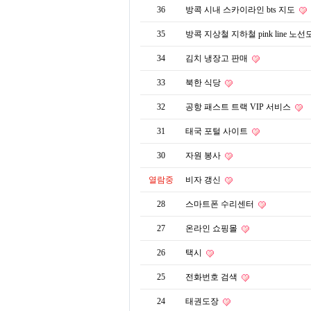
36
방콕 시내 스카이라인 bts 지도
35
방콕 지상철 지하철 pink line 노선
34
김치 냉장고 판매
33
북한 식당
32
공항 패스트 트랙 VIP 서비스
31
태국 포털 사이트
30
자원 봉사
열람중
비자 갱신
28
스마트폰 수리센터
27
온라인 쇼핑몰
26
택시
25
전화번호 검색
24
태권도장