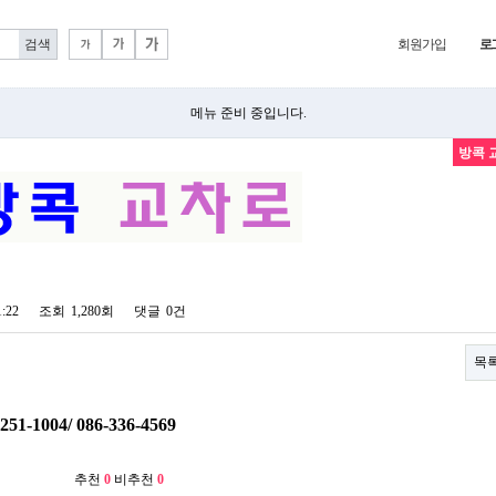
회원가입
로
메뉴 준비 중입니다.
방콕 
1:22
조회
1,280회
댓글
0건
목
-1004/ 086-336-4569
추천
0
비추천
0