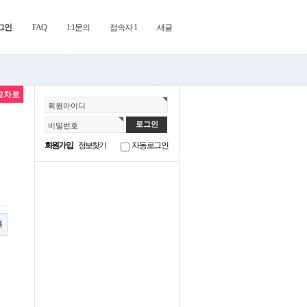
그인
FAQ
1:1문의
접속자 1
새글
교차로
회원아이디
비밀번호
회원가입
정보찾기
자동로그인
록