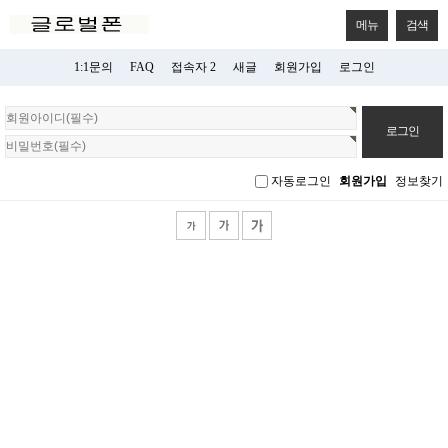
메뉴
검색
1:1문의
FAQ
접속자 2
새글
회원가입
로그인
회
원
로
그
자동로그인
회원가입
정보찾기
인