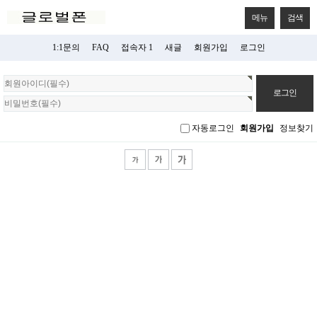
메뉴
검색
1:1문의
FAQ
접속자 1
새글
회원가입
로그인
회
원
로
그
자동로그인
회원가입
정보찾기
인