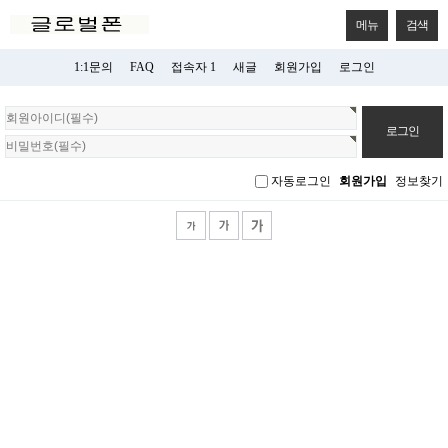
메뉴
검색
1:1문의
FAQ
접속자 1
새글
회원가입
로그인
회
원
로
그
자동로그인
회원가입
정보찾기
인