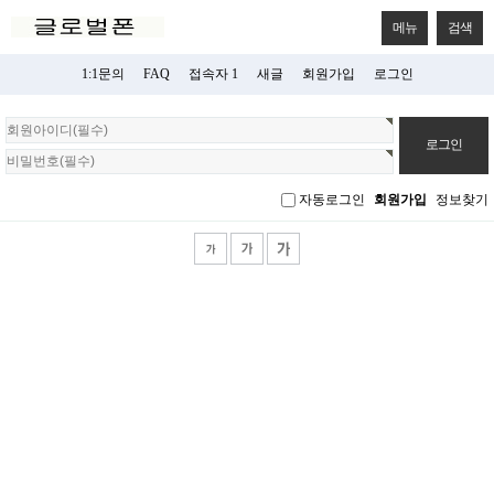
메뉴
검색
1:1문의
FAQ
접속자 1
새글
회원가입
로그인
회
원
로
그
자동로그인
회원가입
정보찾기
인