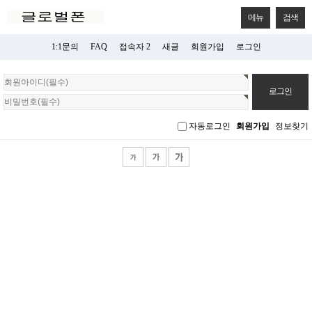
메뉴
검색
1:1문의
FAQ
접속자 2
새글
회원가입
로그인
회
원
로
그
자동로그인
회원가입
정보찾기
인