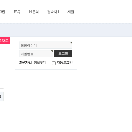
그인
FAQ
1:1문의
접속자 1
새글
교차로
회원아이디
비밀번호
회원가입
정보찾기
자동로그인
록