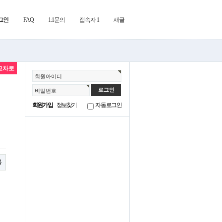
그인
FAQ
1:1문의
접속자 1
새글
교차로
회원아이디
비밀번호
회원가입
정보찾기
자동로그인
록