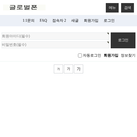
메뉴
검색
1:1문의
FAQ
접속자 2
새글
회원가입
로그인
회
원
로
그
자동로그인
회원가입
정보찾기
인