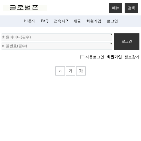
메뉴
검색
1:1문의
FAQ
접속자 2
새글
회원가입
로그인
회
원
로
그
자동로그인
회원가입
정보찾기
인