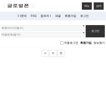
메뉴
검색
1:1문의
FAQ
접속자 1
새글
회원가입
로그인
회
원
로
그
자동로그인
회원가입
정보찾기
인