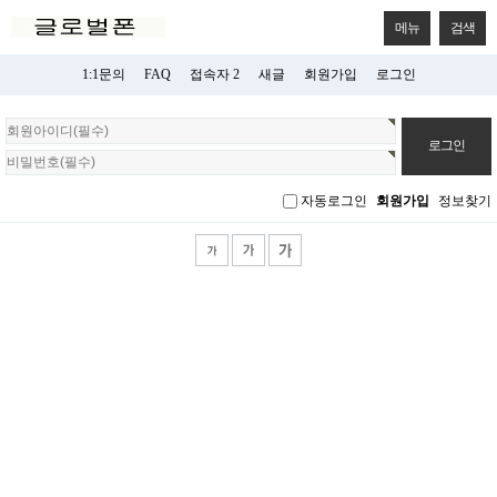
메뉴
검색
1:1문의
FAQ
접속자 2
새글
회원가입
로그인
회
원
로
그
자동로그인
회원가입
정보찾기
인