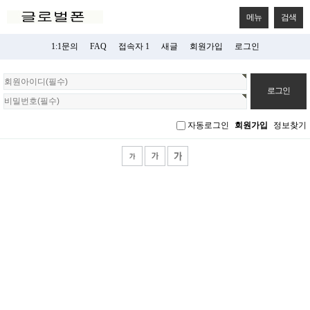
메뉴
검색
1:1문의
FAQ
접속자 1
새글
회원가입
로그인
회
원
로
그
자동로그인
회원가입
정보찾기
인