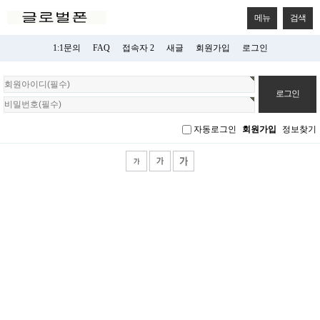
메뉴
검색
1:1문의
FAQ
접속자 2
새글
회원가입
로그인
회
원
로
그
자동로그인
회원가입
정보찾기
인