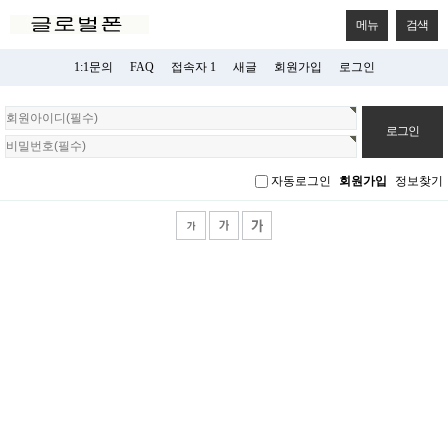
메뉴
검색
1:1문의
FAQ
접속자 1
새글
회원가입
로그인
회
원
로
그
자동로그인
회원가입
정보찾기
인