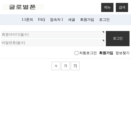
메뉴
검색
1:1문의
FAQ
접속자 1
새글
회원가입
로그인
회
원
로
그
자동로그인
회원가입
정보찾기
인