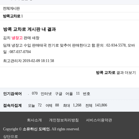
전체게시판
방콕 교차로
1
방콕 교차로 게시판 내 결과
김치
냉장고
판매
새창
딤채 냉장고 수입 판매태국 전기로 맞추어 판매한다고 함.문의 : 02-934-5578, 모바
일 : 087-037-0704
최고관리자
2019-02-09 18:11:58
방콕 교차로
결과 더보기
.
070
11
인기검색어
인터넷
구글
어플
번호
72
88
1,268
143,806
접속자집계
오늘
어제
최대
전체
회사소개
개인정보처리방침
서비스이용약관
Copyright ©
소유하신 도메인.
All rights reserved.
상단으로