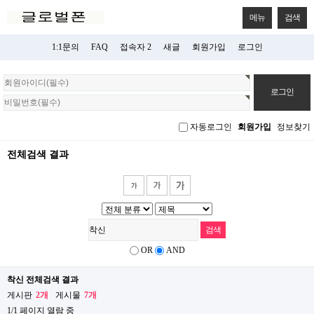
메뉴
검색
1:1문의
FAQ
접속자 2
새글
회원가입
로그인
회
원
로
그
자동로그인
회원가입
정보찾기
인
전체검색 결과
OR
AND
착신 전체검색 결과
게시판
2개
게시물
7개
1/1 페이지 열람 중