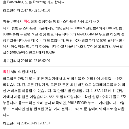
을 Forwarding, 또는 Diverting 라고 합니다.
최고관리자
2017-05-02 18:41:50
어플 070에서
착신
전환 설정하는 방법 - 스마트폰 사용 고객
새창
네 이 방법은 스마트폰 어플에서만 해당됩니다.0088#착신번호# 해제 0088#방법 :
0088# 통화 누르면 착신 설정 멘트 나옵니다.이때 66983304641# 누르면 착신이 설
정되었습니다66은 태국 국가 번호입니다. 해당 국가 번호부터 넣으면 됩니다.한국
에서 하실 때는 010부터 하심됩니다.라고 나옵니다.조건부착신 오프라인,무응답
설정은0089#착신번호# 해제 0089#
최고관리자
2016-02-22 03:02:00
착신
서비스 안내
새창
글로벌폰 단말기 또는 IP 폰 전화기에서 외부 착신을 더 편리하게 사용할 수 있게
되었습니다. 단, 모든 단말기 및 모든 IP 폰은 최신 버전으로 업그레이드를 해야 착
신 서비스를 이용할 수 있습니다. 각 단말기별 안내입니다. 1. SPA-112 네 위 단말
기에서 사용 법은 이렇습니다. 보기로 알려드립니다. - 착신 설정 : 수화기 들고 *72
누릅니다. 웅~~~ 하는 소리 날때 태국이면, 66813450989 누르고 기다립니다. 그럼
뚜~~ 소리나면 설정 완료된 것임. 이제 전화기 그대로 둔 상태에서 외부로 출타합
니다. …
최고관리자
2015-10-19 19:37:57