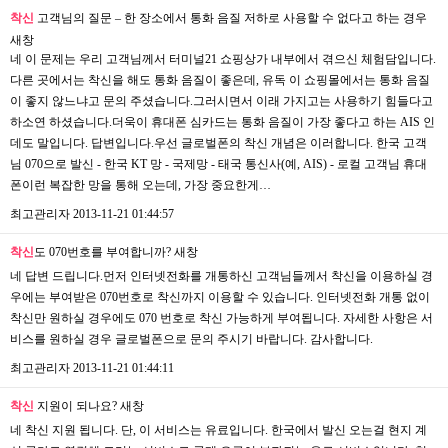
착신
고객님의 질문 – 한 장소에서 통화 음질 저하로 사용할 수 없다고 하는 경우
새창
네 이 문제는 우리 고객님께서 터미널21 쇼핑상가 내부에서 겪으신 체험담입니다.
다른 곳에서는 착신을 해도 통화 음질이 좋은데, 유독 이 쇼핑몰에서는 통화 음질
이 좋지 않느냐고 문의 주셨습니다.그러시면서 이래 가지고는 사용하기 힘들다고
하소연 하셨습니다.더욱이 휴대폰 심카드는 통화 음질이 가장 좋다고 하는 AIS 인
데도 말입니다. 답변입니다.우선 글로벌폰의 착신 개념은 이러합니다. 한국 고객
님 070으로 발신 - 한국 KT 망 - 국제망 - 태국 통신사(예, AIS) - 로컬 고객님 휴대
폰이런 복잡한 망을 통해 오는데, 가장 중요한게…
최고관리자
2013-11-21 01:44:57
착신
도 070번호를 부여합니까?
새창
네 답변 드립니다.먼저 인터넷전화를 개통하신 고객님들께서 착신을 이용하실 경
우에는 부여받은 070번호로 착신까지 이용할 수 있습니다. 인터넷전화 개통 없이
착신만 원하실 경우에도 070 번호로 착신 가능하게 부여됩니다. 자세한 사항은 서
비스를 원하실 경우 글로벌폰으로 문의 주시기 바랍니다. 감사합니다.
최고관리자
2013-11-21 01:44:11
착신
지원이 되나요?
새창
네 착신 지원 됩니다. 단, 이 서비스는 유료입니다. 한국에서 발신 오는걸 현지 계