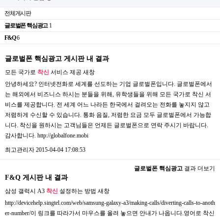
전체게시판
글로벌폰 핵심광고
1
F&Q
6
글로벌폰 핵심광고 게시판 내 결과
모든 국가로
착신
서비스 제공
새창
안녕하세요? 인터넷전화로 세계를 선도하는 기업 글로벌폰입니다. 글로벌폰에서
는 해외에서 비즈니스 하시는 분들을 위해, 유학생들을 위해 모든 국가로 착신 서
비스를 제공합니다. 전 세계 어느 나라든 한국에서 걸려오는 전화를 놓지지 않고
저렴하게 수신할 수 있습니다. 통화 음질, 저렴한 요금 모두 글로벌폰에서 가능합
니다. 착신을 원하시는 고객님들은 언제든 글로벌폰으로 연락 주시기 바랍니다.
감사합니다. http://globalfone.mobi
최고관리자
2015-04-04 17:08:53
글로벌폰 핵심광고
결과 더보기
F&Q 게시판 내 결과
삼성 갤럭시 A3
착신
설정하는 방법
새창
http://devicehelp.singtel.com/web/samsung-galaxy-a3/making-calls/diverting-calls-to-anoth
er-number/이 링크를 따라가서 마우스를 올려 놓으면 안내가 나옵니다.영어로 착신