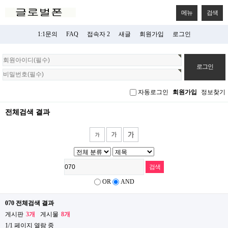
메뉴
검색
1:1문의
FAQ
접속자 2
새글
회원가입
로그인
회
원
로
그
자동로그인
회원가입
정보찾기
인
전체검색 결과
OR
AND
070 전체검색 결과
게시판
3개
게시물
8개
1/1 페이지 열람 중