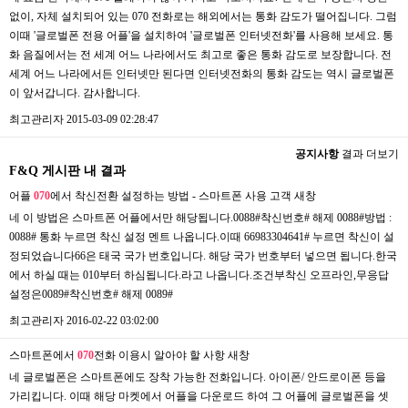
없이, 자체 설치되어 있는 070 전화로는 해외에서는 통화 감도가 떨어집니다. 그럼
이때 '글로벌폰 전용 어플'을 설치하여 '글로벌폰 인터넷전화'를 사용해 보세요. 통
화 음질에서는 전 세계 어느 나라에서도 최고로 좋은 통화 감도로 보장합니다. 전
세계 어느 나라에서든 인터넷만 된다면 인터넷전화의 통화 감도는 역시 글로벌폰
이 앞서갑니다. 감사합니다.
최고관리자
2015-03-09 02:28:47
공지사항
결과 더보기
F&Q 게시판 내 결과
어플
070
에서 착신전환 설정하는 방법 - 스마트폰 사용 고객
새창
네 이 방법은 스마트폰 어플에서만 해당됩니다.0088#착신번호# 해제 0088#방법 :
0088# 통화 누르면 착신 설정 멘트 나옵니다.이때 66983304641# 누르면 착신이 설
정되었습니다66은 태국 국가 번호입니다. 해당 국가 번호부터 넣으면 됩니다.한국
에서 하실 때는 010부터 하심됩니다.라고 나옵니다.조건부착신 오프라인,무응답
설정은0089#착신번호# 해제 0089#
최고관리자
2016-02-22 03:02:00
스마트폰에서
070
전화 이용시 알아야 할 사항
새창
네 글로벌폰은 스마트폰에도 장착 가능한 전화입니다. 아이폰/ 안드로이폰 등을
가리킵니다. 이때 해당 마켓에서 어플을 다운로드 하여 그 어플에 글로벌폰을 셋