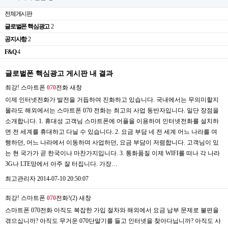
전체게시판
글로벌폰 핵심광고
2
공지사항
2
F&Q
4
글로벌폰 핵심광고 게시판 내 결과
최강! 스마트폰
070
전화
새창
이제 인터넷전화가 발전을 거듭하여 진화하고 있습니다. 국내에서는 무의미할지
몰라도 해외에서는 스마트폰 070 전화는 최고의 사업 동반자입니다. 일단 장점을
소개합니다. 1. 휴대성 고객님 스마트폰에 어플을 이용하여 인터넷전화를 설치하
면 전 세계를 휴대하고 다닐 수 있습니다. 2. 요금 부담 네 전 세계 어느 나라를 여
행하던, 어느 나라에서 이동하며 사업하던, 요금 부담이 저렴합니다. 고객님이 있
는 현 국가가 곧 한국이나 마찬가지입니다. 3. 통화품질 이제 WIFI를 떠나 각 나라
3G나 LTE망에서 아주 잘 터집니다. 가장…
최고관리자
2014-07-10 20:50:07
최강! 스마트폰
070
전화!(2)
새창
스마트폰 070전화 아직도 복잡한 가입 절차와 해외에서 요금 납부 문제로 불편을
겪으십니까? 아직도 무거운 070단말기를 들고 인터넷을 찾아다닙니까? 아직도 사