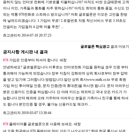
용하지 않는 인터넷 전화에 기본료를 지불하십니까? 아직도 비싼 요금때문에 고객
이나 지인, 가족들과 통화를 자주 못하십니까? 아직도 최악의 통화 품질, 수신도 안
되는 먹통 070전화로 스트레스 받으십니까? 저희 글로벌폰은 이모든 고민을 한방
에 날려드리겠습니다. 1.가입비 무료! 2.로컬번호 자동 착신서비스 무료 3.10초도
안걸리는 가입절차 4.강력 어플 추천! …
최고관리자
2014-07-10 20:37:23
글로벌폰 핵심광고
결과 더보기
공지사항 게시판 내 결과
070
가입은 인증부터 하셔야 합니다.
새창
안녕하세요? 글로벌폰입니다.이후로는 인터넷전화 가입을 원하실 경우 인증 부터
통과해야 가능하게 되었습니다.정부 지침이 강화되며 상위 회사로부터 정부 압박
을 받고 있기에 그러합니다.방법입니다.일단 상위 회사www.ntalk.co.kr 무료 회원
가입 하신 후이메일 인증, 문자 인증(한국 휴대폰)을 하시면 됩니다. 문자 어려우신
분은 신용카드 인증을 하심됩니다. 단 아래 카드는 제외하고 국내 모든 카드가 가
능합니다.만약 해외에 오래 거주하여 어려우신 분들은 가족이나 친구를 통해 하셔
도 됩니다.본인인증 할 경우, 불가능 신용카드및 체크카…
최고관리자
2019-03-07 13:30:44
070
플레이어를 글로벌폰으로 사용해 보세요.
새창
네 요즘 한국에서 070 플레이어 많이 가지고 나오시지요? 헌데 한국 통신사 상관