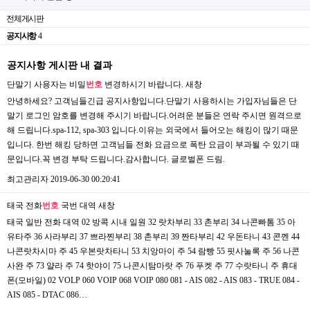
전체게시판
공지사항
4
공지사항 게시판 내 결과
단말기 사용자는 비밀
번호
변경하시기 바랍니다.
새창
안녕하세요? 고객님들긴급 공지사항입니다.단말기 사용하시는 가입자님들은 단
말기 로그인 암호를 변경해 주시기 바랍니다.어려운 분들은 연락 주시면 원격으로
해 드립니다.spa-112, spa-303 입니다.이유는 외국에서 들어오는 해킹이 많기 때문
입니다. 한번 해킹 당하면 고객님들 전화 요금으로 폭탄 요금이 부과될 수 있기 때
문입니다.꼭 변경 부탁 드립니다.감사합니다. 글로벌폰 드림.
최고관리자
2019-06-30 00:20:41
태국 전화
번호
국번 대역
새창
태국 일반 전화 대역 02 방콕 시내 일원 32 랏차부리 33 촌부리 34 나콘빠톰 35 아
유타주 36 사라부리 37 쁘라찐부리 38 촌부리 39 짠타부리 42 우돈타니 43 콘껜 44
나콘랏차시마 주 45 우본랏차타니 53 치앙마이 주 54 람빵 55 핏사눌록 주 56 나콘
사완 주 73 얄라 주 74 핫야이 75 나콘시탐마랏 주 76 푸켓 주 77 수랏타니 주 휴대
폰(모바일) 02 VOLP 060 VOIP 068 VOIP 080 081 - AIS 082 - AIS 083 - TRUE 084 -
AIS 085 - DTAC 086…